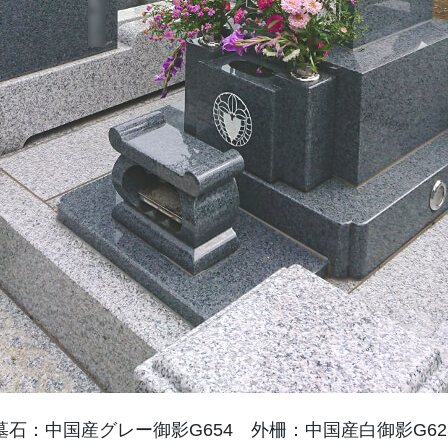
墓石：中国産グレー御影G654 外柵：中国産白御影G62