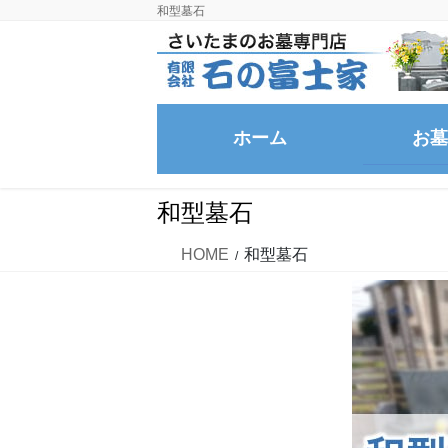
コ
ナ
和型墓石
ン
ビ
テ
ゲ
ン
ー
ツ
シ
ホーム
お墓
に
ョ
移
ン
動
に
和型墓石
移
動
HOME
和型墓石