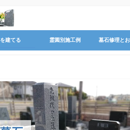
を建てる
霊園別施工例
墓石修理とお