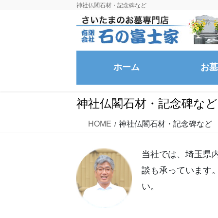
コ
ナ
神社仏閣石材・記念碑など
ン
ビ
テ
ゲ
ン
ー
ツ
シ
ホーム
お墓
に
ョ
移
ン
動
に
神社仏閣石材・記念碑など
移
動
HOME
神社仏閣石材・記念碑など
当社では、埼玉県
談も承っています
い。