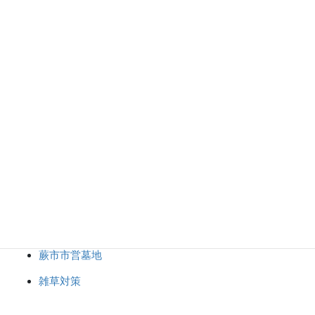
デザイン墓石
修理・リフォーム
彫刻・納骨
志木市市営霊園
新座市営墓園
未分類
東京都立八柱霊園
東京都立小平霊園
神社・仏閣・記念碑
蕨市市営墓地
雑草対策