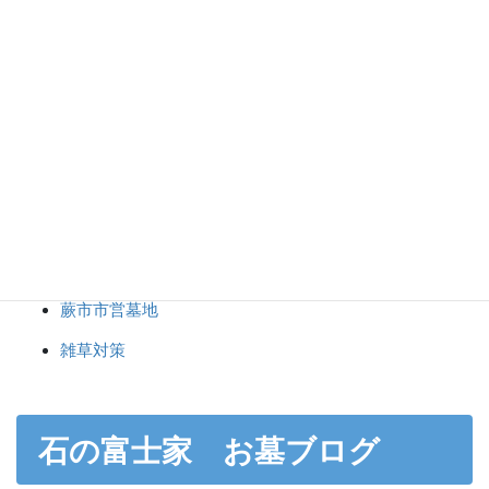
彫刻・納骨
志木市市営霊園
新座市営墓園
未分類
東京都立八柱霊園
東京都立小平霊園
神社・仏閣・記念碑
蕨市市営墓地
雑草対策
石の富士家 お墓ブログ