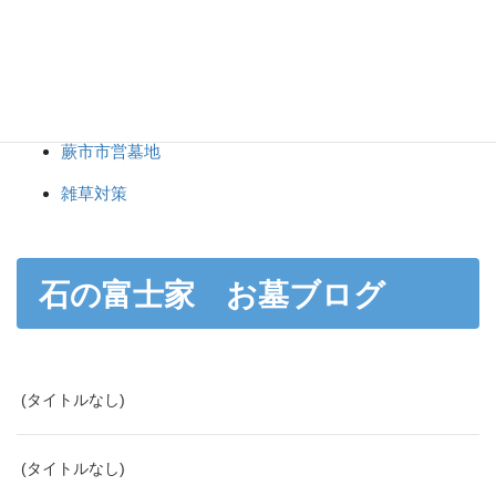
東京都立八柱霊園
東京都立小平霊園
神社・仏閣・記念碑
蕨市市営墓地
雑草対策
石の富士家 お墓ブログ
(タイトルなし)
(タイトルなし)