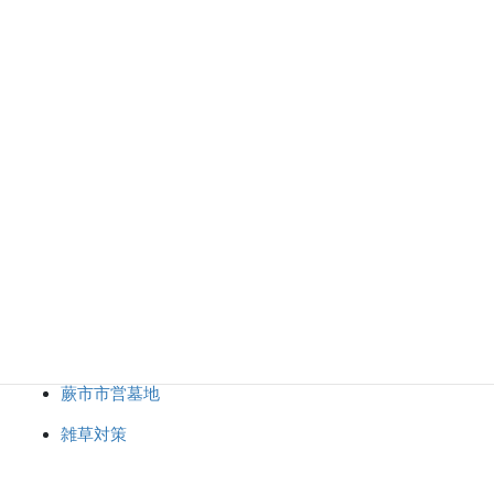
デザイン墓石
修理・リフォーム
彫刻・納骨
志木市市営霊園
新座市営墓園
未分類
東京都立八柱霊園
東京都立小平霊園
神社・仏閣・記念碑
蕨市市営墓地
雑草対策