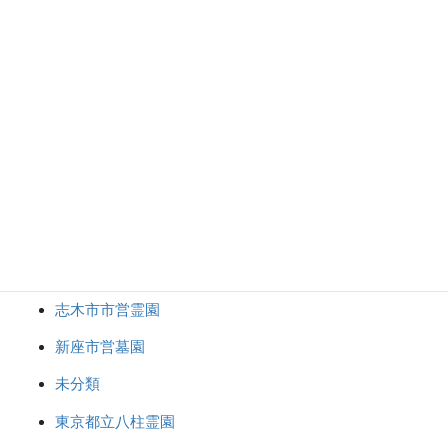
クリーニング
さいたま市営善前墓地
さいたま市営第２諏訪入墓地
さいたま市思い出の里
さいたま市青山苑
デザイン墓石
修理・リフォーム
彫刻・納骨
志木市市営霊園
新座市営墓園
未分類
東京都立八柱霊園