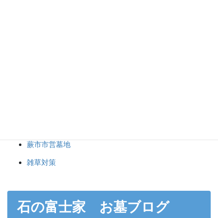
彫刻・納骨
志木市市営霊園
新座市営墓園
未分類
東京都立八柱霊園
東京都立小平霊園
神社・仏閣・記念碑
蕨市市営墓地
雑草対策
石の富士家 お墓ブログ